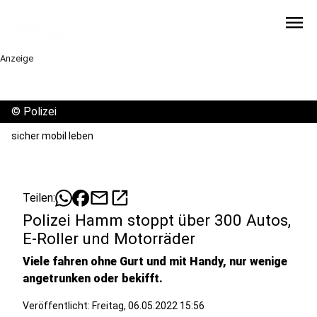
menu
Anzeige
©
Polizei
sicher mobil leben
mail
open_in_new
Teilen:
Polizei Hamm stoppt über 300 Autos,
E-Roller und Motorräder
Viele fahren ohne Gurt und mit Handy, nur wenige
angetrunken oder bekifft.
Veröffentlicht:
Freitag, 06.05.2022 15:56