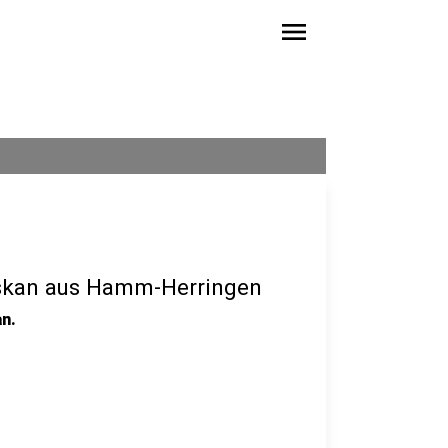
menu
askan aus Hamm-Herringen
n.