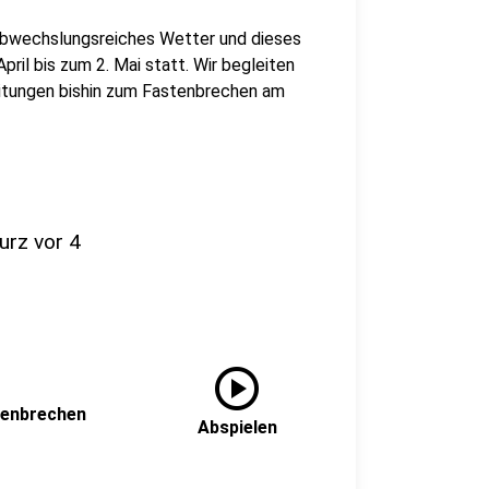
, abwechslungsreiches Wetter und dieses
ril bis zum 2. Mai statt. Wir begleiten
eitungen bishin zum Fastenbrechen am
urz vor 4
play_circle
tenbrechen
Abspielen