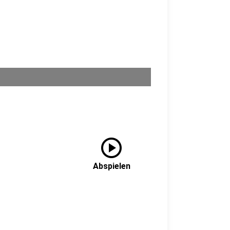
play_circle
Abspielen