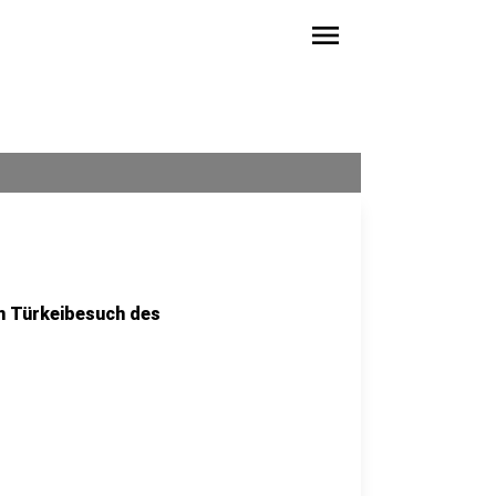
menu
m Türkeibesuch des