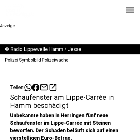
menu
Anzeige
©
Radio Lippewelle Hamm / Jesse
Polizei Symbolbild Polizeiwache
mail
open_in_new
Teilen:
Schaufenster am Lippe-Carrée in
Hamm beschädigt
Unbekannte haben in Herringen fünf neue
Schaufenster im Lippe-Carrée mit Steinen
beworfen. Der Schaden beläuft sich auf einen
vierstelligen Euro-Betrag.