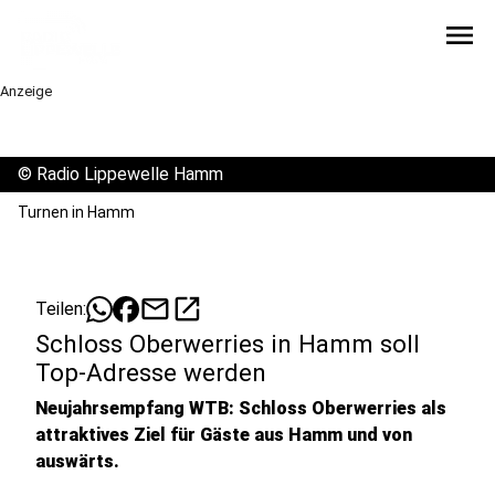
menu
Anzeige
©
Radio Lippewelle Hamm
Turnen in Hamm
mail
open_in_new
Teilen:
Schloss Oberwerries in Hamm soll
Top-Adresse werden
Neujahrsempfang WTB: Schloss Oberwerries als
attraktives Ziel für Gäste aus Hamm und von
auswärts.