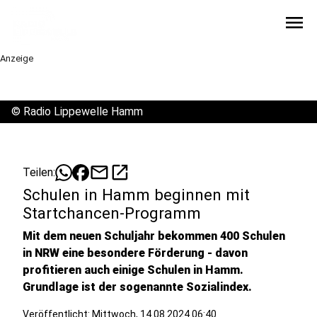
menu
Anzeige
©
Radio Lippewelle Hamm
mail
open_in_new
Teilen:
Schulen in Hamm beginnen mit
Startchancen-Programm
Mit dem neuen Schuljahr bekommen 400 Schulen
in NRW eine besondere Förderung - davon
profitieren auch einige Schulen in Hamm.
Grundlage ist der sogenannte Sozialindex.
Veröffentlicht:
Mittwoch, 14.08.2024 06:40