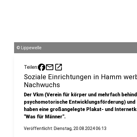
©
Lippewelle
mail
open_in_new
Teilen:
Soziale Einrichtungen in Hamm wer
Nachwuchs
Der Vkm (Verein für körper und mehrfach behind
psychomotorische Entwicklungsförderung) und O
haben eine großangelegte Plakat- und Internet
"Was für Männer".
Veröffentlicht:
Dienstag, 20.08.2024 06:13