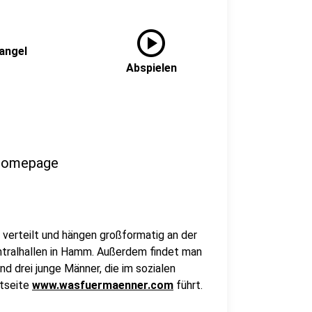
play_circle
angel
Abspielen
 Homepage
verteilt und hängen großformatig an der
ntralhallen in Hamm. Außerdem findet man
nd drei junge Männer, die im sozialen
etseite
www.wasfuermaenner.com
führt.