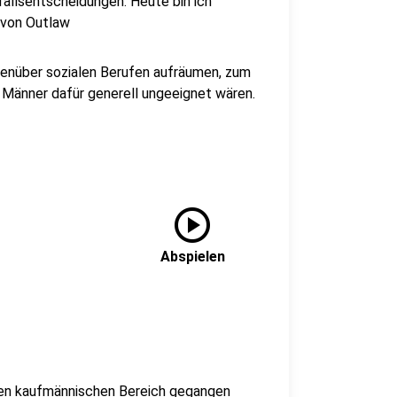
fallsentscheidungen. Heute bin ich
 von Outlaw
genüber sozialen Berufen aufräumen, zum
ss Männer dafür generell ungeeignet wären.
play_circle
Abspielen
 den kaufmännischen Bereich gegangen