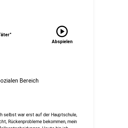
play_circle
Täter"
Abspielen
Sozialen Bereich
Ich selbst war erst auf der Hauptschule,
acht, Rückenprobleme bekommen, mein