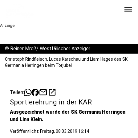
menu
Anzeige
©
Reiner Mroß/ Westfälischer Anzeiger
Christoph Rindfleisch, Lucas Karschau und Liam Hages des SK
Germania Herringen beim Torjubel
mail
open_in_new
Teilen:
Sportlerehrung in der KAR
Ausgezeichnet wurde der SK Germania Herringen
und Linn Klein.
Veröffentlicht:
Freitag, 08.03.2019 16:14