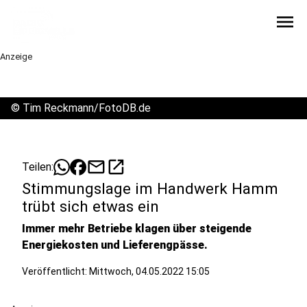
menu
Anzeige
©
Tim Reckmann/FotoDB.de
mail
open_in_new
Teilen:
Stimmungslage im Handwerk Hamm
trübt sich etwas ein
Immer mehr Betriebe klagen über steigende
Energiekosten und Lieferengpässe.
Veröffentlicht:
Mittwoch, 04.05.2022 15:05