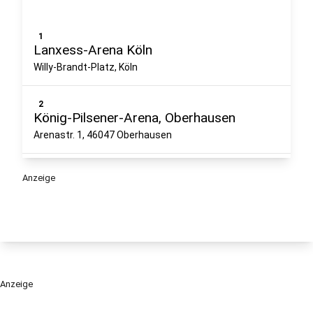
1
Lanxess-Arena Köln
Willy-Brandt-Platz, Köln
2
König-Pilsener-Arena, Oberhausen
Arenastr. 1, 46047 Oberhausen
3
Anzeige
Me&all Hotel Düsseldorf
Immermannstraße 23, 40210 Düsseldorf
4
Three Sixty Sportsbar Bielefeld
Boulevard 5, 33613 Bielefeld
Anzeige
5