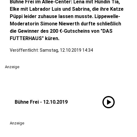
Bühne Frei im Allee-Center: Lena mit Hündin Tia,
Elke mit Labrador Luis und Sabrina, die ihre Katze
Püppi leider zuhause lassen musste. Lippewelle-
Moderatorin Simone Niewerth durfte schließlich
die Gewinner des 200 €-Gutscheins von "DAS
FUTTERHAUS" küren.
Veröffentlicht:
Samstag, 12.10.2019 14:34
Anzeige
play_circle
Bühne Frei - 12.10.2019
Anzeige