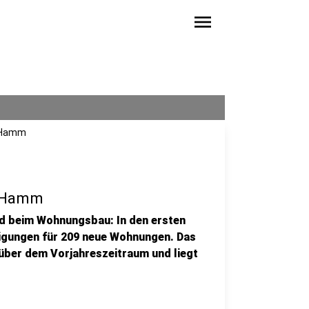
menu
n Hamm
n Hamm
d beim Wohnungsbau: In den ersten
igungen für 209 neue Wohnungen. Das
über dem Vorjahreszeitraum und liegt