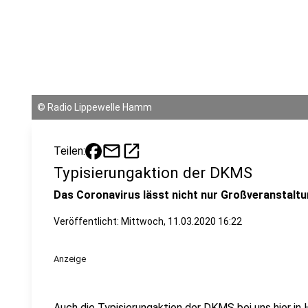
©
Radio Lippewelle Hamm
mail
open_in_new
Teilen:
Typisierungaktion der DKMS
Das Coronavirus lässt nicht nur Großveranstaltu
Veröffentlicht:
Mittwoch, 11.03.2020 16:22
Anzeige
Auch die Typisierungaktion der DKMS bei uns hier in 