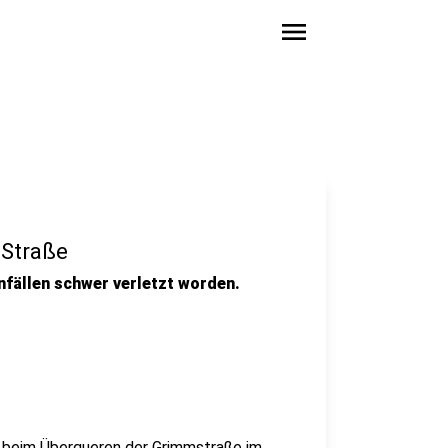
menu
 Straße
fällen schwer verletzt worden.
s beim Überqueren der Grimmstraße im