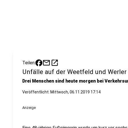
mail
open_in_new
Teilen:
Unfälle auf der Weetfeld und Werler
Drei Menschen sind heute morgen bei Verkehrsun
Veröffentlicht:
Mittwoch, 06.11.2019 17:14
Anzeige
Eine 48-jährige Fußgängerin wurde um kurz vor sech