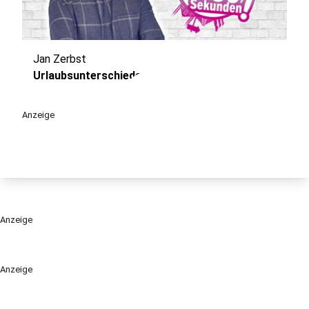
Jan Zerbst
play_circle
Urlaubsunterschiede
Anzeige
Anzeige
Anzeige