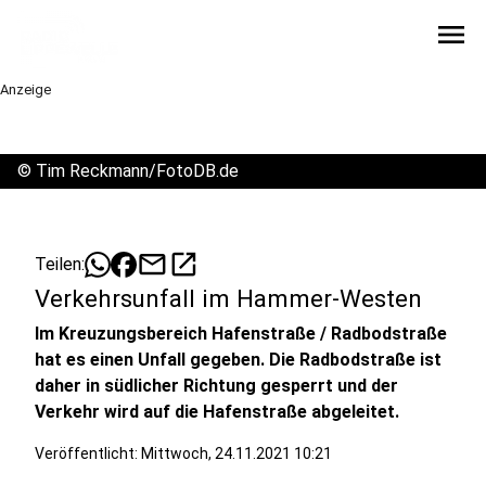
menu
Anzeige
©
Tim Reckmann/FotoDB.de
mail
open_in_new
Teilen:
Verkehrsunfall im Hammer-Westen
Im Kreuzungsbereich Hafenstraße / Radbodstraße
hat es einen Unfall gegeben. Die Radbodstraße ist
daher in südlicher Richtung gesperrt und der
Verkehr wird auf die Hafenstraße abgeleitet.
Veröffentlicht:
Mittwoch, 24.11.2021 10:21