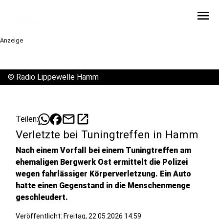
menu
Anzeige
©
Radio Lippewelle Hamm
mail
open_in_new
Teilen:
Verletzte bei Tuningtreffen in Hamm
Nach einem Vorfall bei einem Tuningtreffen am
ehemaligen Bergwerk Ost ermittelt die Polizei
wegen fahrlässiger Körperverletzung. Ein Auto
hatte einen Gegenstand in die Menschenmenge
geschleudert.
Veröffentlicht:
Freitag, 22.05.2026 14:59