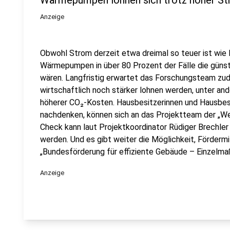
Wärmepumpen lohnen sich trotz hoher St
Anzeige
Obwohl Strom derzeit etwa dreimal so teuer ist wie
Wärmepumpen in über 80 Prozent der Fälle die güns
wären. Langfristig erwartet das Forschungsteam z
wirtschaftlich noch stärker lohnen werden, unter a
höherer CO₂-Kosten. Hausbesitzerinnen und Hausbesi
nachdenken, können sich an das Projektteam der „W
Check kann laut Projektkoordinator Rüdiger Brechler
werden. Und es gibt weiter die Möglichkeit, Förder
„Bundesförderung für effiziente Gebäude – Einzelma
Anzeige