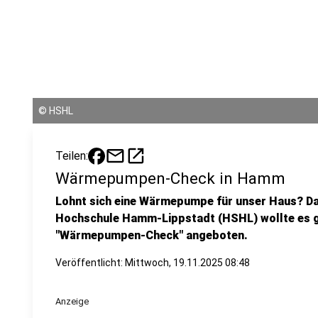
©
HSHL
mail
open_in_new
Teilen:
Wärmepumpen-Check in Hamm
Lohnt sich eine Wärmepumpe für unser Haus? Das
Hochschule Hamm-Lippstadt (HSHL) wollte es g
"Wärmepumpen-Check" angeboten.
Veröffentlicht:
Mittwoch, 19.11.2025 08:48
Anzeige