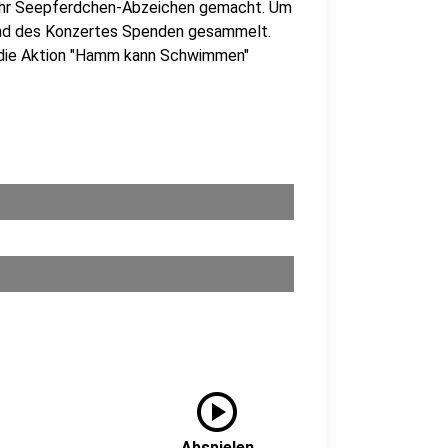
 ihr Seepferdchen-Abzeichen gemacht. Um
end des Konzertes Spenden gesammelt.
 die Aktion "Hamm kann Schwimmen"
play_circle
Abspielen