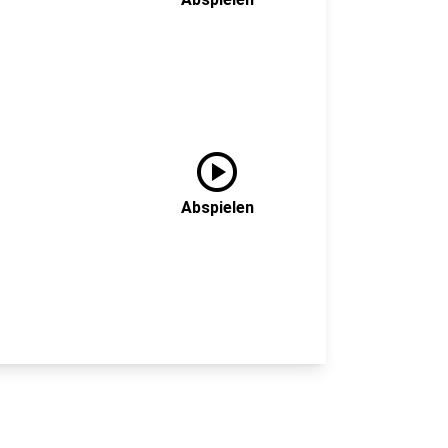
play_circle
Abspielen