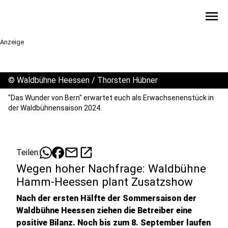
menu
Anzeige
©
Waldbühne Heessen / Thorsten Hübner
"Das Wunder von Bern" erwartet euch als Erwachsenenstück in
der Waldbühnensaison 2024.
mail
open_in_new
Teilen:
Wegen hoher Nachfrage: Waldbühne
Hamm-Heessen plant Zusatzshow
Nach der ersten Hälfte der Sommersaison der
Waldbühne Heessen ziehen die Betreiber eine
positive Bilanz. Noch bis zum 8. September laufen