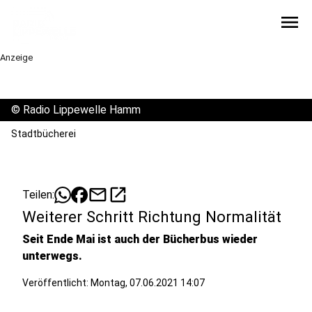
menu
Anzeige
©
Radio Lippewelle Hamm
Stadtbücherei
mail
open_in_new
Teilen:
Weiterer Schritt Richtung Normalität
Seit Ende Mai ist auch der Bücherbus wieder
unterwegs.
Veröffentlicht:
Montag, 07.06.2021 14:07