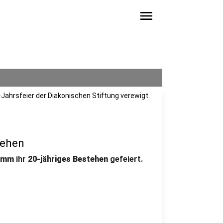
menu
Jahrsfeier der Diakonischen Stiftung verewigt.
tehen
amm
ihr
20-jähriges Bestehen
gefeiert.