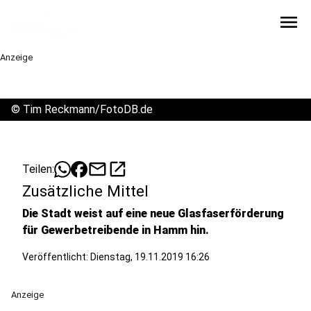
menu
Anzeige
©
Tim Reckmann/FotoDB.de
mail
open_in_new
Teilen:
Zusätzliche Mittel
Die Stadt weist auf eine neue Glasfaserförderung
für Gewerbetreibende in Hamm hin.
Veröffentlicht:
Dienstag, 19.11.2019 16:26
Anzeige