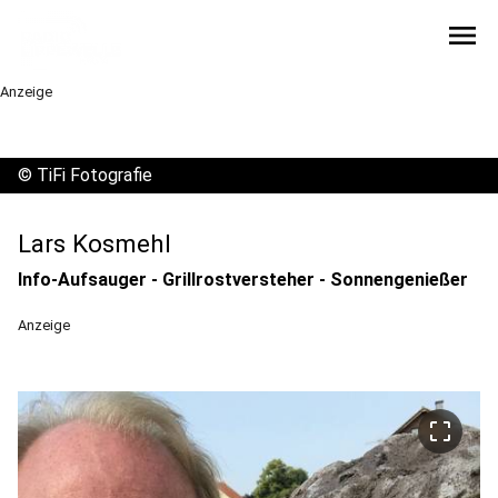
menu
Anzeige
©
TiFi Fotografie
Lars Kosmehl
Info-Aufsauger - Grillrostversteher - Sonnengenießer
Anzeige
crop_free