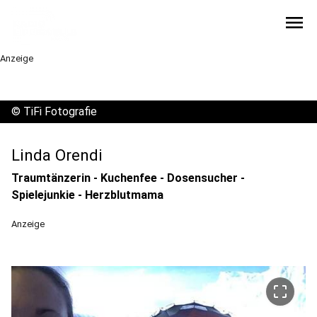
menu
Anzeige
©
TiFi Fotografie
Linda Orendi
Traumtänzerin - Kuchenfee - Dosensucher -
Spielejunkie - Herzblutmama
Anzeige
crop_free