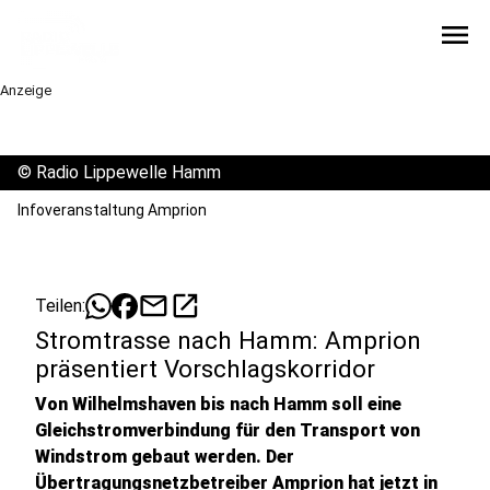
menu
Anzeige
©
Radio Lippewelle Hamm
Infoveranstaltung Amprion
mail
open_in_new
Teilen:
Stromtrasse nach Hamm: Amprion
präsentiert Vorschlagskorridor
Von Wilhelmshaven bis nach Hamm soll eine
Gleichstromverbindung für den Transport von
Windstrom gebaut werden. Der
Übertragungsnetzbetreiber Amprion hat jetzt in